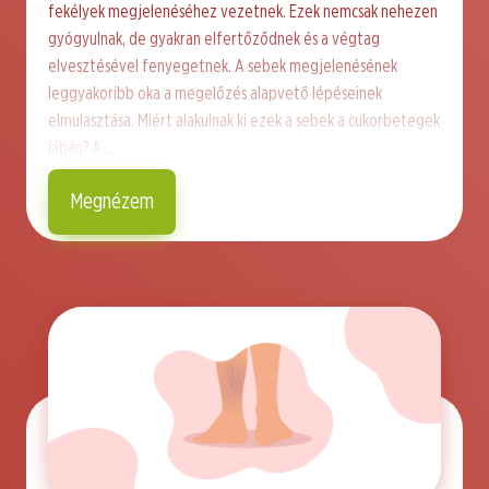
fekélyek megjelenéséhez vezetnek. Ezek nemcsak nehezen
gyógyulnak, de gyakran elfertőződnek és a végtag
elvesztésével fenyegetnek. A sebek megjelenésének
leggyakoribb oka a megelőzés alapvető lépéseinek
elmulasztása. Miért alakulnak ki ezek a sebek a cukorbetegek
lábán? A…
Megnézem