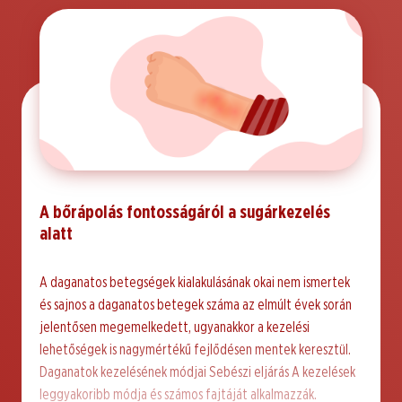
A bőrápolás fontosságáról a sugárkezelés
alatt
A daganatos betegségek kialakulásának okai nem ismertek
és sajnos a daganatos betegek száma az elmúlt évek során
jelentősen megemelkedett, ugyanakkor a kezelési
lehetőségek is nagymértékű fejlődésen mentek keresztül.
Daganatok kezelésének módjai Sebészi eljárás A kezelések
leggyakoribb módja és számos fajtáját alkalmazzák.