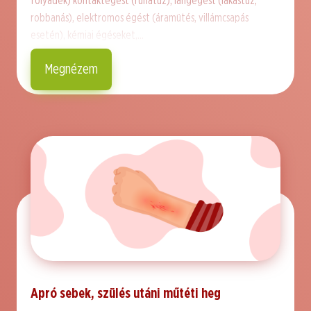
folyadék) kontaktégést (ruhatűz), lángégést (lakástűz,
robbanás), elektromos égést (áramütés, villámcsapás
esetén), kémiai égéseket,…
Megnézem
Apró sebek, szülés utáni műtéti heg