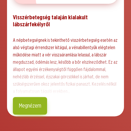
Visszérbetegség talaján kialakult
lábszárfekélyről
A népbetegségnek is tekinthető visszérbetegség esetén az
alsó végtagi érrendszer kitágul, a vénabillentyűk elégtelen
működése miatt a vér visszaáramlása lelassul, a lábszár
megduzzad, ödémás lesz, később a bőr elszíneződhet. Ez az
állapot egyéni érzékenységtől függően fájdalommal,
nehézláb érzéssel, éjszakai görcsökkel is járhat, de nem
szükségszerűen okoz jelentős fizikai panaszt. Kezelés nélkül
a folyamatosan táguló erekben…
Megnézem