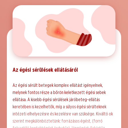
Az égési sérülések ellátásáról
Az égési sérült betegek komplex ellátást igényelnek,
melynek fontos része a bőrön keletkezett égési sebek
ellátása. A kisebb égési sérülések járóbeteg-ellátás
keretében is kezelhetők, míg a súlyos égési sérülteknek
intézeti elhelyezésre és kezelésre van szüksége. Kiváltó ok
szerint megkülönböztetünk: forrázásos égést, (forró