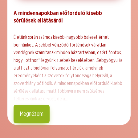
A mindennapokban előforduló kisebb
sérülések ellátásáról
Életünk során számos kisebb-nagyobb baleset érhet
bennünket. A sebbel végződő történések váratlan
vendégnek számítanak minden háztartásban, ezért fontos,
hogy „otthon” legyünk a sebek kezelésében. Sebgyógyulás
alatt azt a biológiai folyamatot értjük, amelynek
eredményeként a szövetek folytonossága helyreáll, a
szövethiány pótlódik. A mindennapokban előforduló kisebb
sérülések ellátása miatt többnyire nem szükséges
felkeresnünk az orvost, de a…
Megnézem