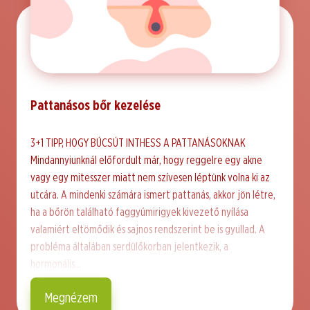
Pattanásos bőr kezelése
3+1 TIPP, HOGY BÚCSÚT INTHESS A PATTANÁSOKNAK
Mindannyiunknál előfordult már, hogy reggelre egy akne
vagy egy mitesszer miatt nem szívesen léptünk volna ki az
utcára. A mindenki számára ismert pattanás, akkor jön létre,
ha a bőrön található faggyúmirigyek kivezető nyílása
valamiért eltömődik és sajnos rendszerint be is gyullad. A
probléma általában serdülőkorban jelentkezik, a
hormonális…
Megnézem