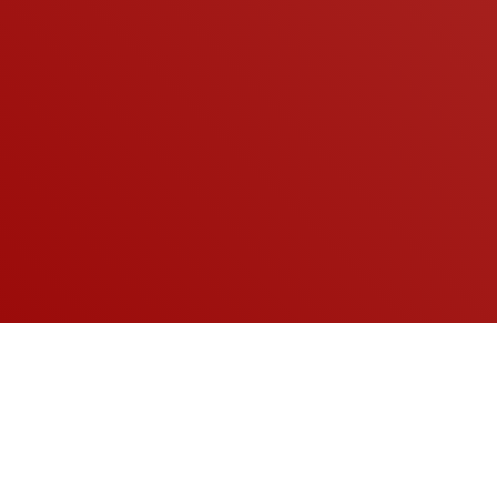
A KOCKÁZATOKRÓL OLVASSA EL A HASZNÁLATI
ÚTMUTATÓT, VAGY KÉRDEZZE MEG KEZELŐORVOSÁT!