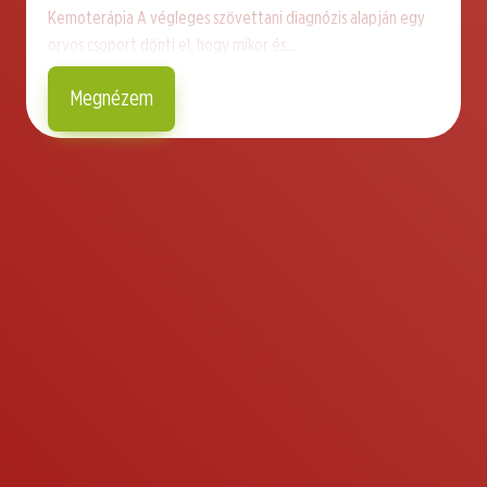
Kemoterápia A végleges szövettani diagnózis alapján egy
orvos csoport dönti el, hogy mikor és…
Megnézem