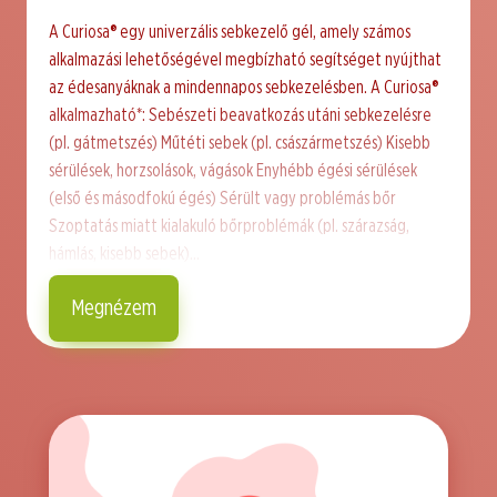
A Curiosa® egy univerzális sebkezelő gél, amely számos
alkalmazási lehetőségével megbízható segítséget nyújthat
az édesanyáknak a mindennapos sebkezelésben. A Curiosa®
alkalmazható*: Sebészeti beavatkozás utáni sebkezelésre
(pl. gátmetszés) Műtéti sebek (pl. császármetszés) Kisebb
sérülések, horzsolások, vágások Enyhébb égési sérülések
(első és másodfokú égés) Sérült vagy problémás bőr
Szoptatás miatt kialakuló bőrproblémák (pl. szárazság,
hámlás, kisebb sebek)…
Megnézem