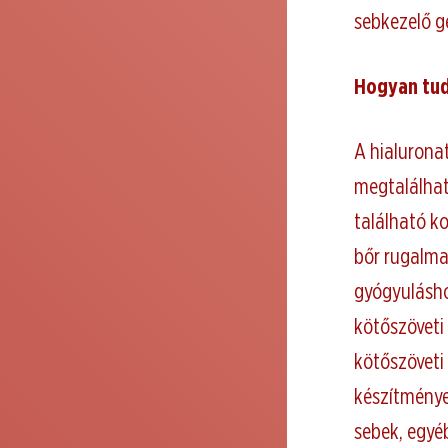
sebkezelő g
Hogyan tud
A hialurona
megtalálható
található ko
bőr rugalma
gyógyulásho
kötőszöveti
kötőszöveti
készítménye
sebek, egyé