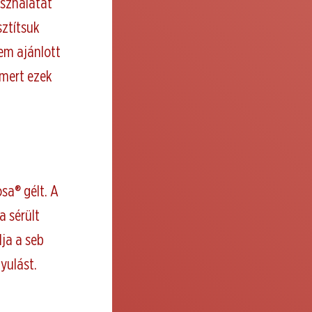
asználatát
sztítsuk
em ajánlott
 mert ezek
osa® gélt. A
a sérült
lja a seb
yulást.