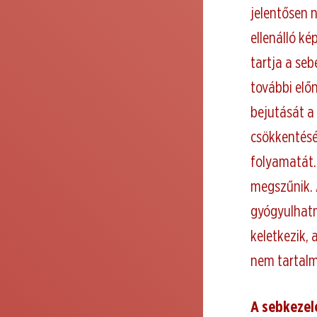
jelentősen n
ellenálló k
tartja a se
további elő
bejutását a 
csökkentésé
folyamatát.
megszűnik. 
gyógyulhatn
keletkezik, 
nem tartalm
A sebkezelé