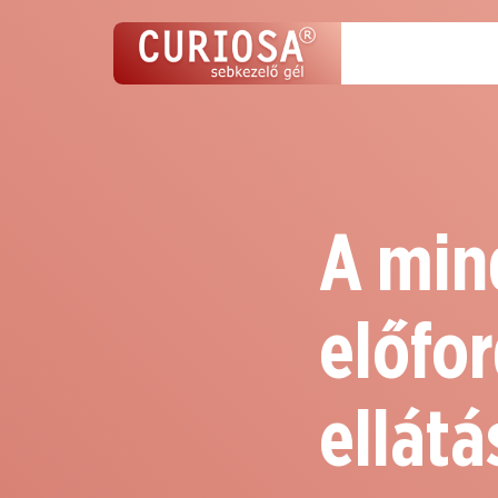
A mi
előfo
ellátá