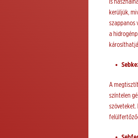
is használh
kerüljük, mi
szappanos v
a hidrogénpe
károsíthatjá
Sebke
A megtisztít
színtelen gé
szöveteket. 
felülfertőz
Sebfe