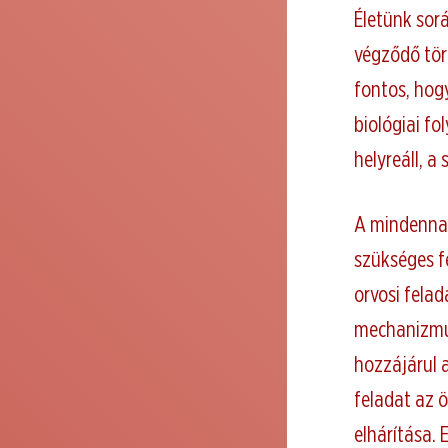
Életünk sor
végződő tör
fontos, hog
biológiai f
helyreáll, a
A mindennap
szükséges f
orvosi fela
mechanizmus
hozzájárul 
feladat az 
elhárítása. 