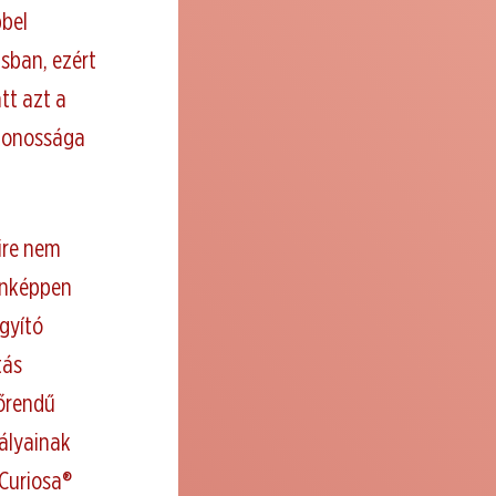
bbel
sban, ezért
tt azt a
ytonossága
ire nem
enképpen
gyító
tás
sőrendű
ályainak
 Curiosa®