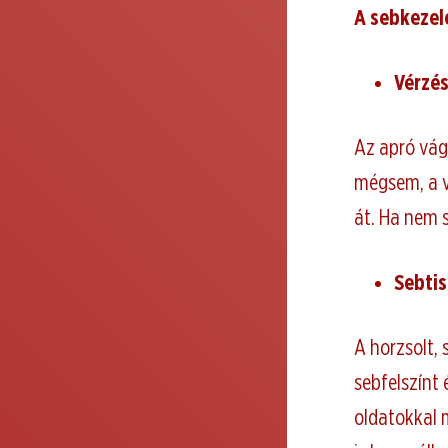
A sebkezel
Vérzés
Az apró vág
mégsem, a v
át. Ha nem s
Sebtis
A horzsolt, 
sebfelszínt 
oldatokkal 