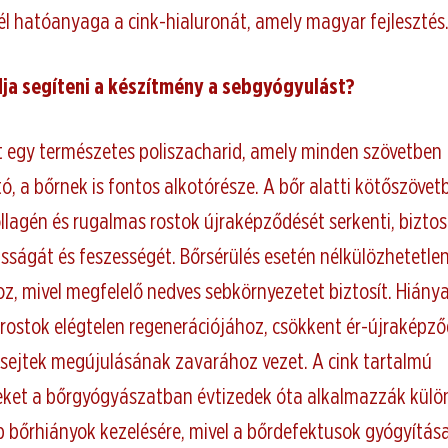
él hatóanyaga a cink-hialuronát, amely magyar fejlesztés
ja segíteni a készítmény a sebgyógyulást?
t egy természetes poliszacharid, amely minden szövetben
, a bőrnek is fontos alkotórésze. A bőr alatti kötőszövet
llagén és rugalmas rostok újraképződését serkenti, biztos
sságát és feszességét. Bőrsérülés esetén nélkülözhetetle
z, mivel megfelelő nedves sebkörnyezetet biztosít. Hiány
 rostok elégtelen regenerációjához, csökkent ér-újraképz
 sejtek megújulásának zavarához vezet. A cink tartalmú
ket a bőrgyógyászatban évtizedek óta alkalmazzák kül
b bőrhiányok kezelésére, mivel a bőrdefektusok gyógyítás