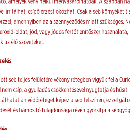
ató, amelyek vény nélkül megvásárolhatóak. A szappan h
vel irritálhat, csípő érzést okozhat. Csak a seb környékét ti
ízzel, amennyiben az a szennyeződés miatt szükséges. N
roxid-oldat, jód, vagy jódos fertőtlenítőszer használata,
k az élő szöveteket.
zelés
ott seb teljes felületére vékony rétegben vigyük fel a Curi
l nem csíp, a gyulladás csökkentésével nyugtatja és hűsíti 
Láthatatlan védőréteget képez a seb felszínén, ezzel gáto
ődését és hámosító tulajdonsága révén gyorsítja a sebgyóg
dés