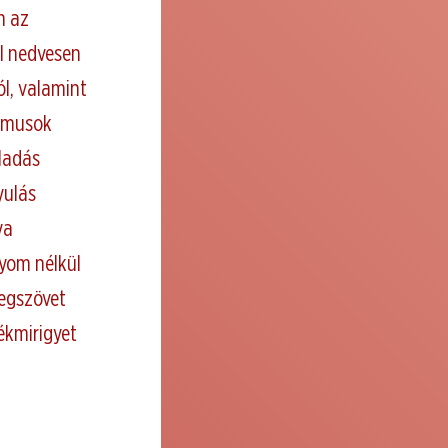
n az
él nedvesen
l, valamint
izmusok
lladás
yulás
ya
nyom nélkül
hegszövet
ékmirigyet