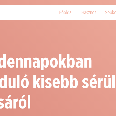
Főoldal
Hasznos
Sebke
ndennapokban
rduló kisebb sérü
sáról