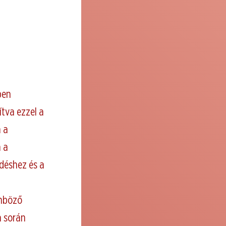
.
ben
ítva ezzel a
n a
a a
ődéshez és a
önböző
a során