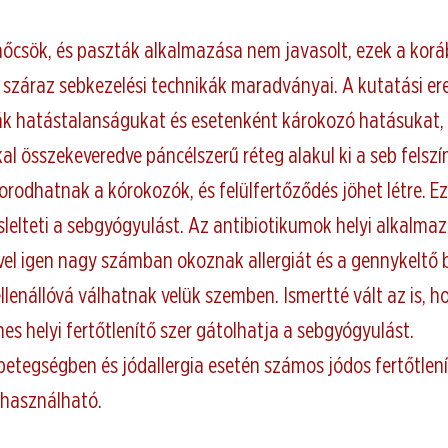
nőcsök, és paszták alkalmazása nem javasolt, ezek a korá
száraz sebkezelési technikák maradványai. A kutatási e
ák hatástalanságukat és esetenként károkozó hatásukat, 
al összekeveredve páncélszerű réteg alakul ki a seb felszí
orodhatnak a kórokozók, és felülfertőződés jöhet létre. Ez 
éslelteti a sebgyógyulást. Az antibiotikumok helyi alkalm
ivel igen nagy számban okoznak allergiát és a gennykeltő
llenállóvá válhatnak velük szemben. Ismertté vált az is, h
es helyi fertőtlenítő szer gátolhatja a sebgyógyulást.
betegségben és jódallergia esetén számos jódos fertőtlení
használható.