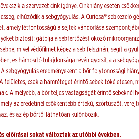
övekszik a szervezet cink igénye. Cinkhiány esetén csökke
épesség, elhúzódik a sebgyógyulás. A Curiosa® sebkezelő g
bet, amely létfontosságú a sejtek vándorlása szempontjábó
nyöket biztosít: gátolja a sebfertőzést okozó mikroorgan
sebbe, mivel védőfilmet képez a seb felszínén, segít a gyu
ben, és hámosító tulajdonsága révén gyorsítja a sebgyóg
 A sebgyógyulás eredményeként a bőr folytonossági hián
A felületes, csak a hámréteget érintő sebek tökéletesen, 
ak. A mélyebb, a bőr teljes vastagságát érintő sebeknél 
amely az eredetinél csökkentebb értékű, szőrtüszőt, verejt
az, és az ép bőrtől láthatóan különbözik.
s előírásai sokat változtak az utóbbi években.