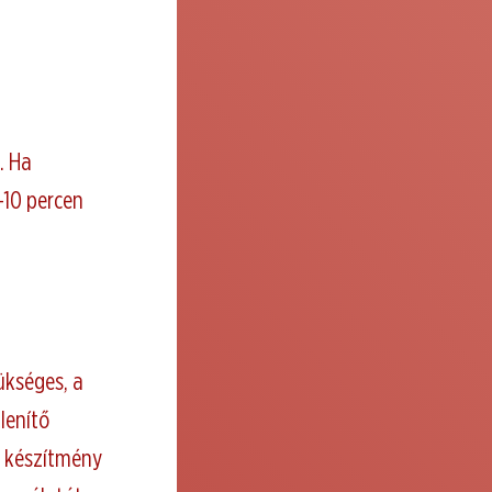
. Ha
-10 percen
ükséges, a
lenítő
ó készítmény