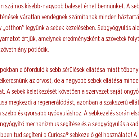
án számos kisebb-nagyobb baleset érhet bennünket. A se
ténések váratlan vendégnek számítanak minden háztartá
y „otthon” legyünk a sebek kezelésében. Sebgyógyulás ala
olyamatot értjük, amelynek eredményeként a szövetek fol
 szövethiány pótlódik.
okban előforduló kisebb sérülések ellátása miatt többny
elkeresnünk az orvost, de a nagyobb sebek ellátása mind
dat. A sebek keletkezését követően a szervezet saját öngyó
a megkezdi a regenerálódást, azonban a szakszerű ellá
a szebb és gyorsabb gyógyuláshoz. A sebkezelés során el
öngyógyító mechanizmus segítése és a sebgyógyulás akad
Ebben tud segíteni a Curiosa® sebkezelő gél használata! A