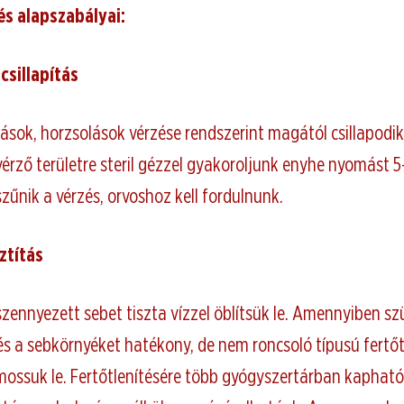
és alapszabályai:
csillapítás
ások, horzsolások vérzése rendszerint magától csillapodik
érző területre steril gézzel gyakoroljunk enyhe nyomást 5
zűnik a vérzés, orvoshoz kell fordulnunk.
ztítás
szennyezett sebet tiszta vízzel öblítsük le. Amennyiben sz
és a sebkörnyéket hatékony, de nem roncsoló típusú fertőt
mossuk le. Fertőtlenítésére több gyógyszertárban kaphat