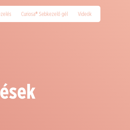
zelés
Curiosa® Sebkezelő gél
Videók
lések