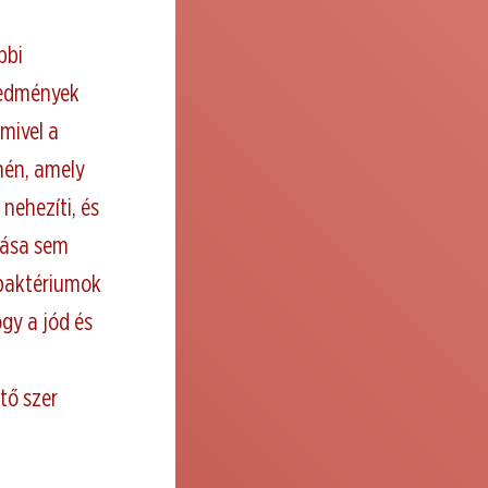
bbi
redmények
mivel a
nén, amely
nehezíti, és
azása sem
 baktériumok
ogy a jód és
tő szer