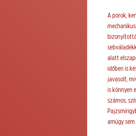
A porok, ke
mechanikus 
bizonyított
sebváladékk
alatt elszap
időben is k
javasolt, m
is könnyen e
számos, szín
Pajzsmirigy
amúgy sem 