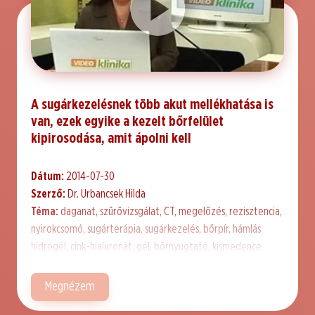
A sugárkezelésnek több akut mellékhatása is
van, ezek egyike a kezelt bőrfelület
kipirosodása, amit ápolni kell
Dátum:
2014-07-30
Szerző:
Dr. Urbancsek Hilda
Téma:
daganat, szűrővizsgálat, CT, megelőzés, rezisztencia,
nyirokcsomó, sugárterápia, sugárkezelés, bőrpír, hámlás
hidrogél, cink-hialuronát, gél, bőrnyugtató, kismedence
Megnézem