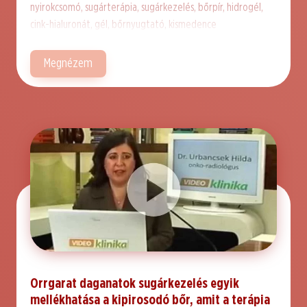
nyirokcsomó, sugárterápia, sugárkezelés, bőrpír, hidrogél,
cink-hialuronát, gél, bőrnyugtató, kismedence
Megnézem
Orrgarat daganatok sugárkezelés egyik
mellékhatása a kipirosodó bőr, amit a terápia