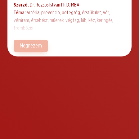
Szerző:
Dr. Rozsos István Ph.D. MBA
Téma:
artéria, prevenció, betegség, érszűkület, vér,
véráram, érsebész, műerek, végtag, láb, kéz, keringés,
trombózis
Megnézem