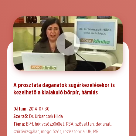
A prosztata daganatok sugárkezelésekor is
kezelhető a kialakuló bőrpír, hámlás
Dátum:
2014-07-30
Szerző:
Dr. Urbancsek Hilda
Téma:
BPH, húgycsőszűkület, PSA, szövettan, daganat,
szűrővizsgálat, megelőzés, rezisztencia, UH, MR,