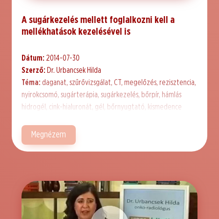
A sugárkezelés mellett foglalkozni kell a
mellékhatások kezelésével is
Dátum:
2014-07-30
Szerző:
Dr. Urbancsek Hilda
Téma:
daganat, szűrővizsgálat, CT, megelőzés, rezisztencia,
nyirokcsomó, sugárterápia, sugárkezelés, bőrpír, hámlás
hidrogél, cink-hialuronát, gél, bőrnyugtató, kismedence
Megnézem