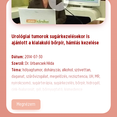
Urológiai tumorok sugárkezelésekor is
ajánlott a kialakuló bőrpír, hámlás kezelése
Dátum:
2014-07-30
Szerző:
Dr. Urbancsek Hilda
Téma:
hólyagtumor, dohányzás, alkohol, szövettan,
daganat, szűrővizsgálat, megelőzés, rezisztencia, UH, MR,
nyirokcsomó, sugárterápia, sugárkezelés, bőrpír, hidrogél,
cink-hialuronát, gél, bőrnyugtató, kismedence
Megnézem