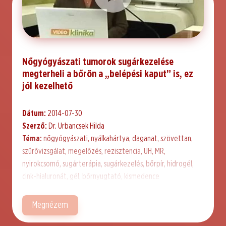
Nőgyógyászati tumorok sugárkezelése
megterheli a bőrön a „belépési kaput” is, ez
jól kezelhető
Dátum:
2014-07-30
Szerző:
Dr. Urbancsek Hilda
Téma:
nőgyógyászati, nyálkahártya, daganat, szövettan,
szűrővizsgálat, megelőzés, rezisztencia, UH, MR,
nyirokcsomó, sugárterápia, sugárkezelés, bőrpír, hidrogél,
cink-hialuronát, gél, bőrnyugtató, kismedence
Megnézem