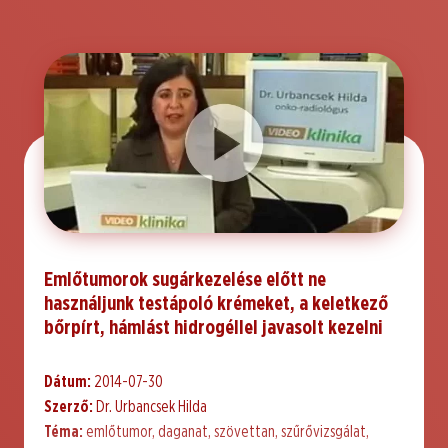
Emlőtumorok sugárkezelése előtt ne
használjunk testápoló krémeket, a keletkező
bőrpírt, hámlást hidrogéllel javasolt kezelni
Dátum:
2014-07-30
Szerző:
Dr. Urbancsek Hilda
Téma:
emlőtumor, daganat, szövettan, szűrővizsgálat,