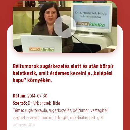
Béltumorok sugárkezelés alatt és után bőrpír
keletkezik, amit érdemes kezelni a „belépési
kapu” környékén.
Dátum:
2014-07-30
Szerző:
Dr. Urbancsek Hilda
Téma:
sugárterápia, sugárkezelés, béltumor, vastagbél,
végbél, aranyér, bőrpír, hidrogél, cink-hialuronát, gél,
bőrnyugtató