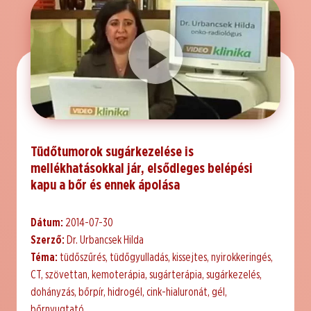
Tüdőtumorok sugárkezelése is
mellékhatásokkal jár, elsődleges belépési
kapu a bőr és ennek ápolása
Dátum:
2014-07-30
Szerző:
Dr. Urbancsek Hilda
Téma:
tüdőszűrés, tüdőgyulladás, kissejtes, nyirokkeringés,
CT, szövettan, kemoterápia, sugárterápia, sugárkezelés,
dohányzás, bőrpír, hidrogél, cink-hialuronát, gél,
bőrnyugtató