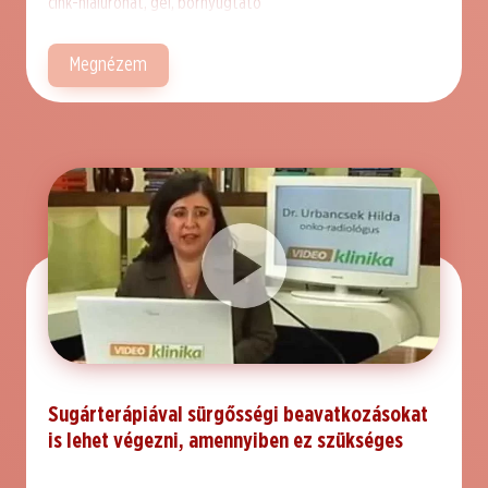
cink-hialuronát, gél, bőrnyugtató
Megnézem
Sugárterápiával sürgősségi beavatkozásokat
is lehet végezni, amennyiben ez szükséges