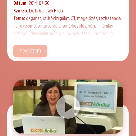
Dátum:
2014-07-30
Szerző:
Dr. Urbancsek Hilda
Téma:
daganat, szűrővizsgálat, CT, megelőzés, rezisztencia,
nyirokcsomó, sugárterápia, sugárkezelés, bőrpír, hámlás
hidrogél, cink-hialuronát, gél, bőrnyugtató, kismedence
Megnézem