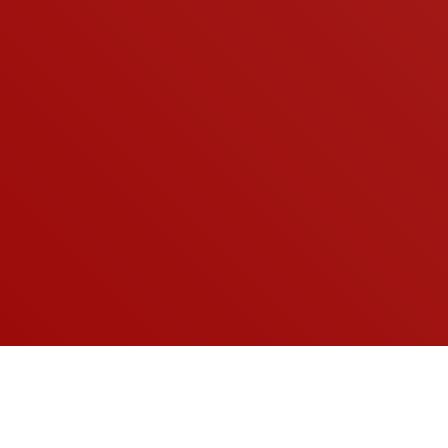
A KOCKÁZATOKRÓL OLVASSA EL A HASZNÁLATI
ÚTMUTATÓT, VAGY KÉRDEZZE MEG KEZELŐORVOSÁT!