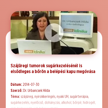
Szájüregi tumorok sugárkezelésénél is
elsődleges a bőrön a belépési kapu megóvása
Dátum:
2014-07-30
Szerző:
Dr. Urbancsek Hilda
Téma:
szájüreg, nyirokkeringés, nyaki UH, sugárterápia,
sugárkezelés, nyelőcső, dohányzás, alkohol, bőrpír, hidrogél,