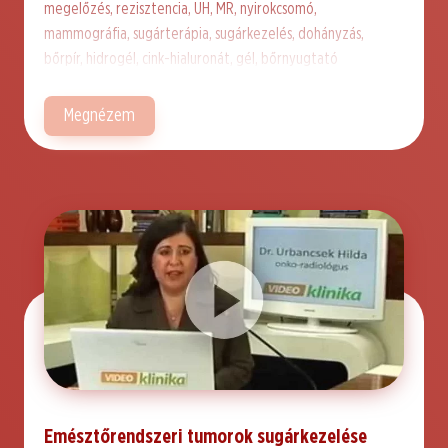
megelőzés, rezisztencia, UH, MR, nyirokcsomó,
mammográfia, sugárterápia, sugárkezelés, dohányzás,
bőrpír, hidrogél, cink-hialuronát, gél, bőrnyugtató
Megnézem
Emésztőrendszeri tumorok sugárkezelése