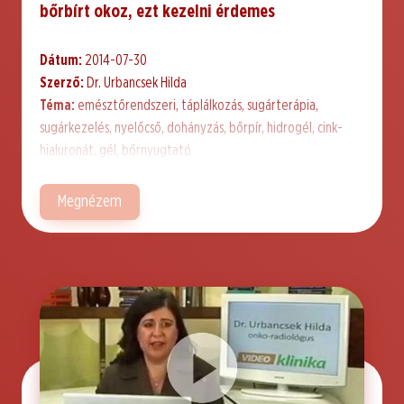
bőrbírt okoz, ezt kezelni érdemes
Dátum:
2014-07-30
Szerző:
Dr. Urbancsek Hilda
Téma:
emésztőrendszeri, táplálkozás, sugárterápia,
sugárkezelés, nyelőcső, dohányzás, bőrpír, hidrogél, cink-
hialuronát, gél, bőrnyugtató
Megnézem