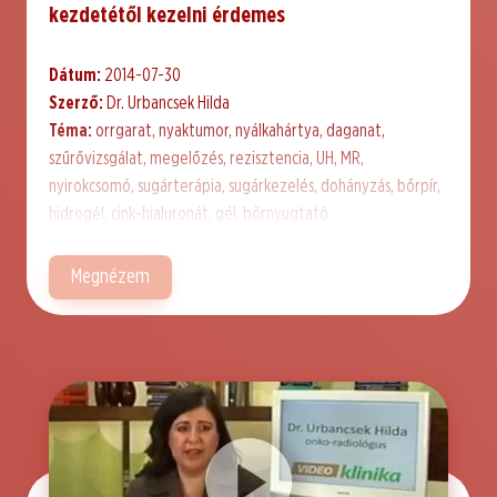
kezdetétől kezelni érdemes
Dátum:
2014-07-30
Szerző:
Dr. Urbancsek Hilda
Téma:
orrgarat, nyaktumor, nyálkahártya, daganat,
szűrővizsgálat, megelőzés, rezisztencia, UH, MR,
nyirokcsomó, sugárterápia, sugárkezelés, dohányzás, bőrpír,
hidrogél, cink-hialuronát, gél, bőrnyugtató
Megnézem