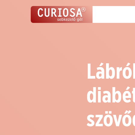
Lábról
diabé
szövő