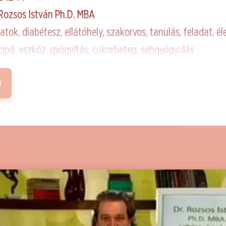
 Rozsos István Ph.D. MBA
atok, diabétesz, ellátóhely, szakorvos, tanulás, feladat, éle
, cipő, eszköz, gyógyítás, cukorbeteg, sebgyógyulás
m