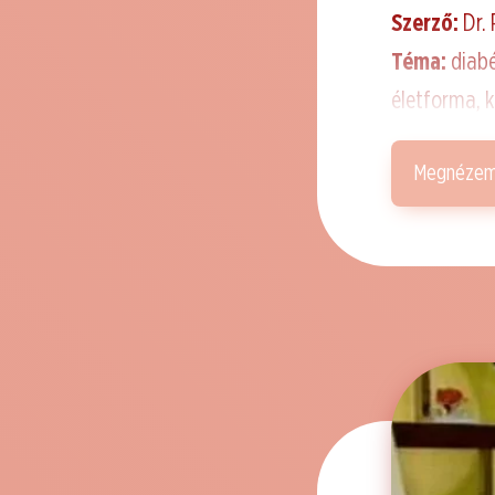
Szerző:
Dr.
Téma:
diabé
életforma, k
Megnéze