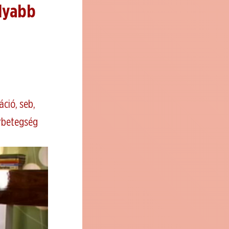
olyabb
áció, seb,
orbetegség