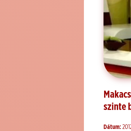
Makacs 
szinte 
Dátum:
201