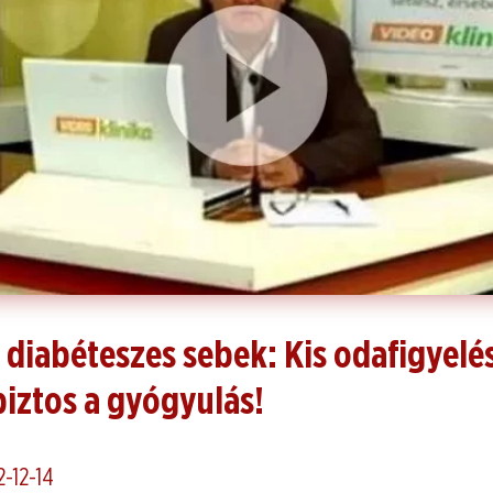
diabéteszes sebek: Kis odafigyelé
biztos a gyógyulás!
2-12-14