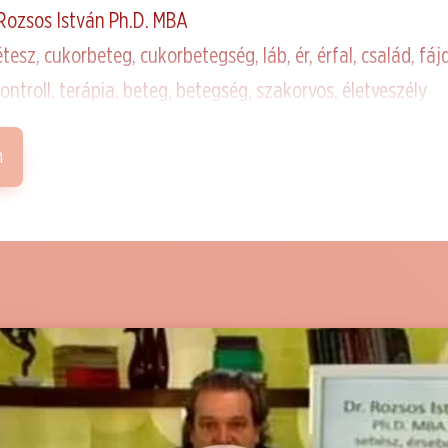
 Rozsos István Ph.D. MBA
tesz, cukorbeteg, cukorbetegség, láb, ér, érfal, család, fá
ontroll, terápia, beteg, betegség, szakorvos, életveszély
m