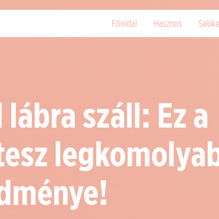
Főoldal
Hasznos
Sebke
 lábra száll: Ez a
tesz legkomolya
dménye!