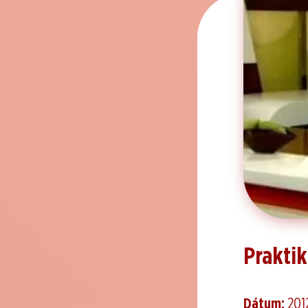
Praktik
Dátum:
201