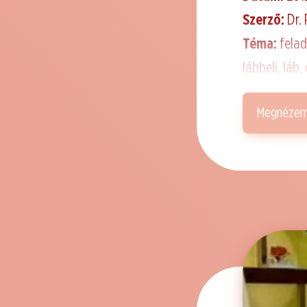
Szerző:
Dr.
Téma:
felad
lábbeli, láb
Megnéze