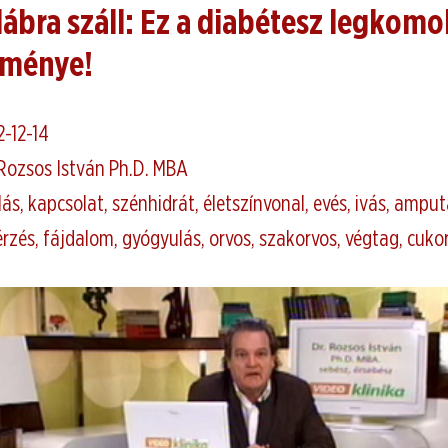
lábra száll: Ez a diabétesz legkom
ménye!
2-12-14
 Rozsos István Ph.D. MBA
lás, kapcsolat, szénhidrát, életszínvonal, evés, ivás, amput
érzés, fájdalom, gyógyulás, orvos, szakorvos, végtag, cuk