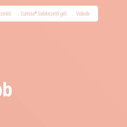
zelés
Curiosa® Sebkezelő gél
Videók
bb