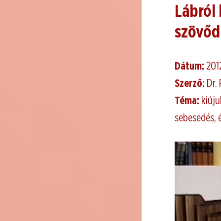
Lábról 
szövőd
Dátum:
201
Szerző:
Dr.
Téma:
kiúju
sebesedés, 