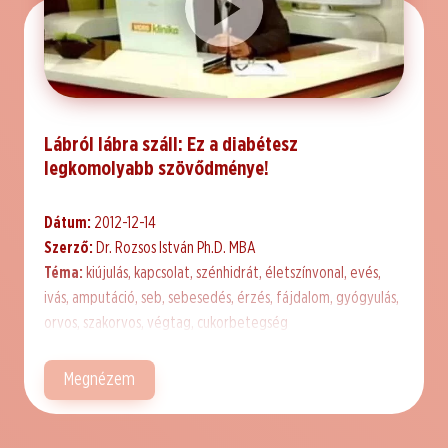
Lábról lábra száll: Ez a diabétesz
legkomolyabb szövődménye!
Dátum:
2012-12-14
Szerző:
Dr. Rozsos István Ph.D. MBA
Téma:
kiújulás, kapcsolat, szénhidrát, életszínvonal, evés,
ivás, amputáció, seb, sebesedés, érzés, fájdalom, gyógyulás,
orvos, szakorvos, végtag, cukorbetegség
Megnézem