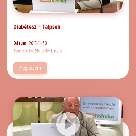
Diabétesz – Talpseb
Dátum:
2015-11-30
Szerző:
Dr. Mecseky László
Megnézem