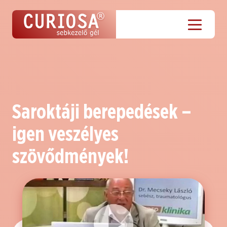
Saroktáji berepedések –
igen veszélyes
szövődmények!