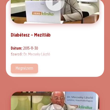
Diabétesz – Mezítláb
Dátum:
2015-11-30
Szerző:
Dr. Mecseky László
Megnézem