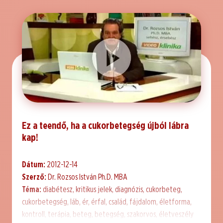
Ez a teendő, ha a cukorbetegség újból lábra
kap!
Dátum:
2012-12-14
Szerző:
Dr. Rozsos István Ph.D. MBA
Téma:
diabétesz, kritikus jelek, diagnózis, cukorbeteg,
cukorbetegség, láb, ér, érfal, család, fájdalom, életforma,
kontroll, terápia, beteg, betegség, szakorvos, életveszély