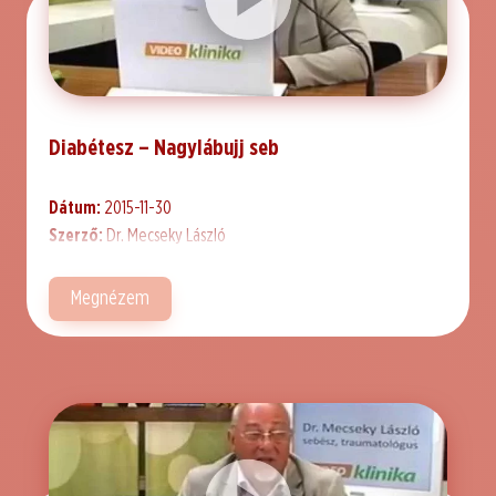
Diabétesz – Nagylábujj seb
Dátum:
2015-11-30
Szerző:
Dr. Mecseky László
Megnézem