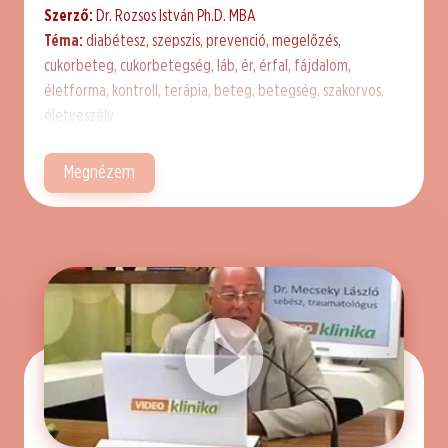
Szerző:
Dr. Rozsos István Ph.D. MBA
Téma:
diabétesz, szepszis, prevenció, megelőzés,
cukorbeteg, cukorbetegség, láb, ér, érfal, fájdalom,
életforma, kontroll, terápia, beteg, betegség, szakorvos,
életveszély
Megnézem