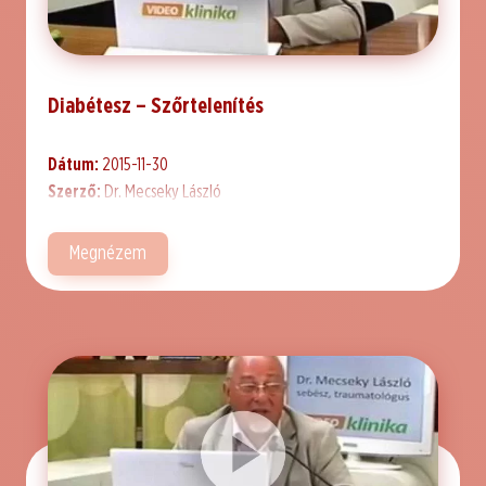
Diabétesz – Szőrtelenítés
Dátum:
2015-11-30
Szerző:
Dr. Mecseky László
Megnézem