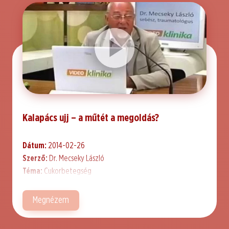
Kalapács ujj – a műtét a megoldás?
Dátum:
2014-02-26
Szerző:
Dr. Mecseky László
Téma:
Cukorbetegség
Megnézem