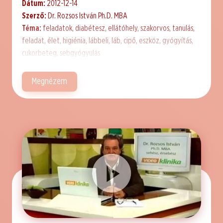
Dátum:
2012-12-14
Szerző:
Dr. Rozsos István Ph.D. MBA
Téma:
feladatok, diabétesz, ellátóhely, szakorvos, tanulás,
feladat, élet, higiénia, lábbeli, láb, cipő, eszköz, gyógyítás,
cukorbeteg, sebgyógyulás
Megnézem