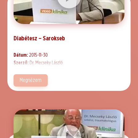
Diabétesz – Sarokseb
Dátum:
2015-11-30
Szerző:
Dr. Mecseky László
Megnézem