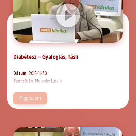
Diabétesz – Gyaloglás, fásli
Dátum:
2015-11-30
Szerző:
Dr. Mecseky László
Megnézem