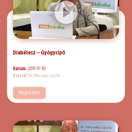
Diabétesz – Gyógycipő
Dátum:
2015-11-30
Szerző:
Dr. Mecseky László
Megnézem