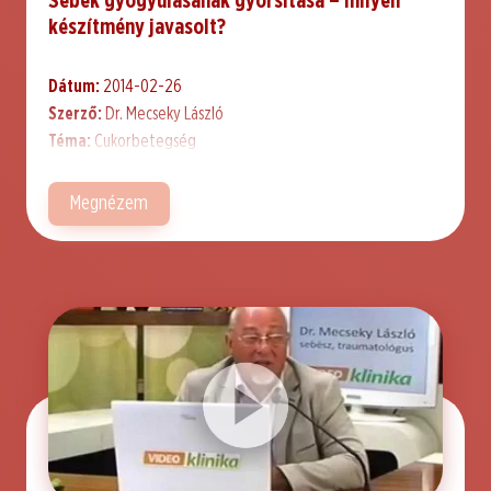
Sebek gyógyulásának gyorsítása – milyen
készítmény javasolt?
Dátum:
2014-02-26
Szerző:
Dr. Mecseky László
Téma:
Cukorbetegség
Megnézem