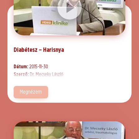
Diabétesz – Harisnya
Dátum:
2015-11-30
Szerző:
Dr. Mecseky László
Megnézem