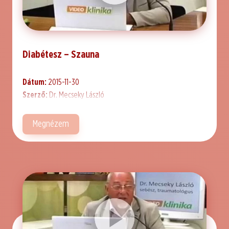
Diabétesz – Szauna
Dátum:
2015-11-30
Szerző:
Dr. Mecseky László
Megnézem