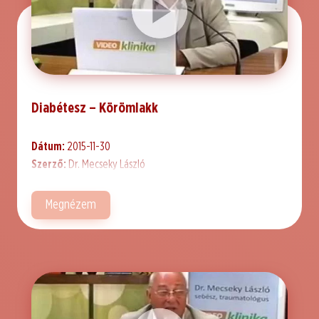
Diabétesz – Körömlakk
Dátum:
2015-11-30
Szerző:
Dr. Mecseky László
Megnézem