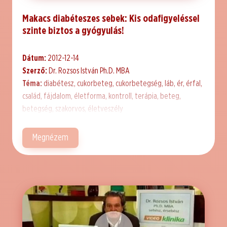
Makacs diabéteszes sebek: Kis odafigyeléssel
szinte biztos a gyógyulás!
Dátum:
2012-12-14
Szerző:
Dr. Rozsos István Ph.D. MBA
Téma:
diabétesz, cukorbeteg, cukorbetegség, láb, ér, érfal,
család, fájdalom, életforma, kontroll, terápia, beteg,
betegség, szakorvos, életveszély
Megnézem