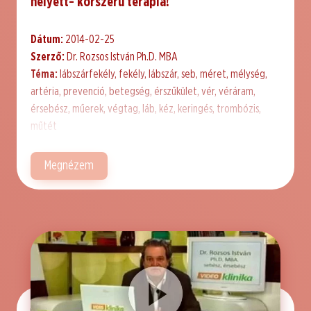
helyett- korszerű terápia!
Dátum:
2014-02-25
Szerző:
Dr. Rozsos István Ph.D. MBA
Téma:
lábszárfekély, fekély, lábszár, seb, méret, mélység,
artéria, prevenció, betegség, érszűkület, vér, véráram,
érsebész, műerek, végtag, láb, kéz, keringés, trombózis,
műtét
Megnézem