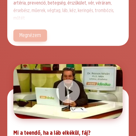
artéria, prevenció, betegség, érszűkület, vér, véráram,
érsebész, műerek, végtag, láb, kéz, keringés, trombózis,
műtét
Megnézem
Mi a teendő, ha a láb elkékül, fáj?