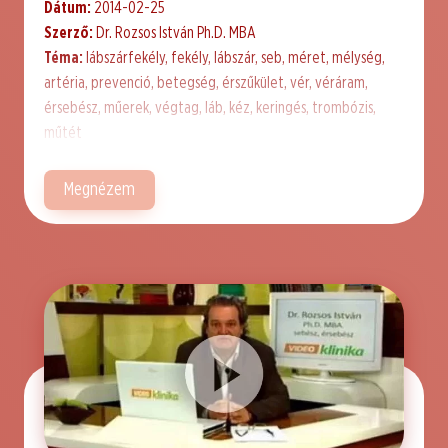
Dátum:
2014-02-25
Szerző:
Dr. Rozsos István Ph.D. MBA
Téma:
lábszárfekély, fekély, lábszár, seb, méret, mélység,
artéria, prevenció, betegség, érszűkület, vér, véráram,
érsebész, műerek, végtag, láb, kéz, keringés, trombózis,
műtét
Megnézem