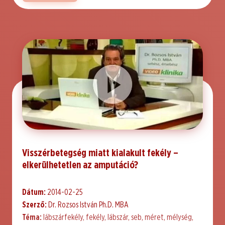
Visszérbetegség miatt kialakult fekély –
elkerülhetetlen az amputáció?
Dátum:
2014-02-25
Szerző:
Dr. Rozsos István Ph.D. MBA
Téma:
lábszárfekély, fekély, lábszár, seb, méret, mélység,