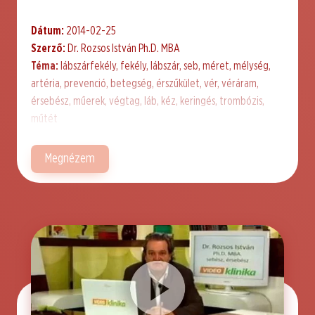
Dátum:
2014-02-25
Szerző:
Dr. Rozsos István Ph.D. MBA
Téma:
lábszárfekély, fekély, lábszár, seb, méret, mélység,
artéria, prevenció, betegség, érszűkület, vér, véráram,
érsebész, műerek, végtag, láb, kéz, keringés, trombózis,
műtét
Megnézem