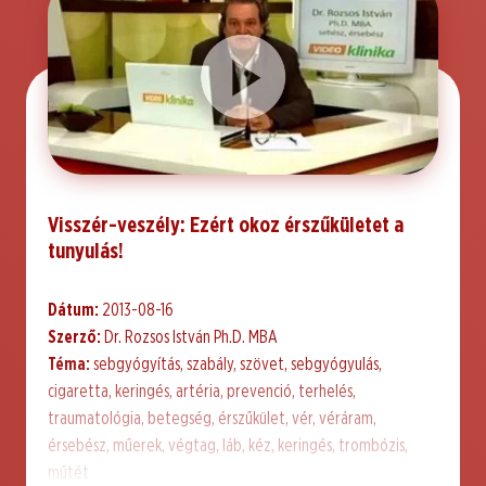
Visszér-veszély: Ezért okoz érszűkületet a
tunyulás!
Dátum:
2013-08-16
Szerző:
Dr. Rozsos István Ph.D. MBA
Téma:
sebgyógyítás, szabály, szövet, sebgyógyulás,
cigaretta, keringés, artéria, prevenció, terhelés,
traumatológia, betegség, érszűkület, vér, véráram,
érsebész, műerek, végtag, láb, kéz, keringés, trombózis,
műtét