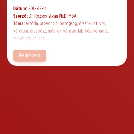
Dátum:
2012-12-14
Szerző:
Dr. Rozsos István Ph.D. MBA
Téma:
artéria, prevenció, betegség, érszűkület, vér,
véráram, érsebész, műerek, végtag, láb, kéz, keringés,
trombózis, műtét
Megnézem