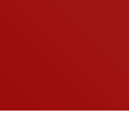
A KOCKÁZATOKRÓL OLVASSA EL A HASZNÁLATI