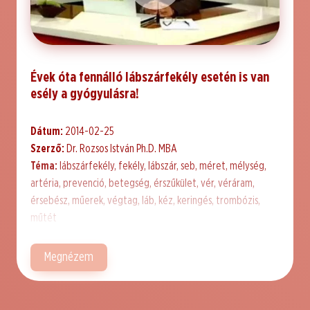
Évek óta fennálló lábszárfekély esetén is van
esély a gyógyulásra!
Dátum:
2014-02-25
Szerző:
Dr. Rozsos István Ph.D. MBA
Téma:
lábszárfekély, fekély, lábszár, seb, méret, mélység,
artéria, prevenció, betegség, érszűkület, vér, véráram,
érsebész, műerek, végtag, láb, kéz, keringés, trombózis,
műtét
Megnézem