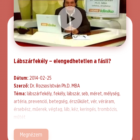
Lábszárfekély – elengedhetetlen a fásli?
Dátum:
2014-02-25
Szerző:
Dr. Rozsos István Ph.D. MBA
Téma:
lábszárfekély, fekély, lábszár, seb, méret, mélység,
artéria, prevenció, betegség, érszűkület, vér, véráram,
érsebész, műerek, végtag, láb, kéz, keringés, trombózis,
műtét
Megnézem