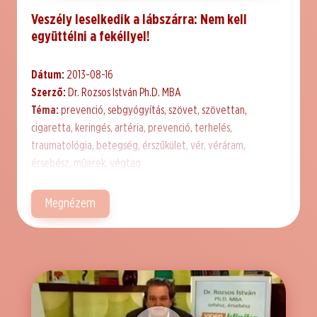
Veszély leselkedik a lábszárra: Nem kell
együttélni a fekéllyel!
Dátum:
2013-08-16
Szerző:
Dr. Rozsos István Ph.D. MBA
Téma:
prevenció, sebgyógyítás, szövet, szövettan,
cigaretta, keringés, artéria, prevenció, terhelés,
traumatológia, betegség, érszűkület, vér, véráram,
érsebész, műerek, végtag
Megnézem