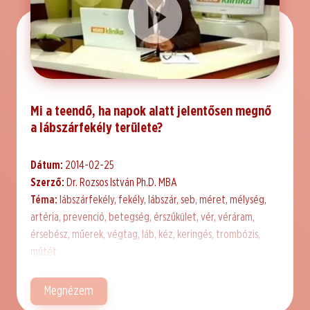
Mi a teendő, ha napok alatt jelentősen megnő
a lábszárfekély területe?
Dátum:
2014-02-25
Szerző:
Dr. Rozsos István Ph.D. MBA
Téma:
lábszárfekély, fekély, lábszár, seb, méret, mélység,
artéria, prevenció, betegség, érszűkület, vér, véráram,
érsebész, műerek, végtag, láb, kéz, keringés, trombózis,
műtét
Megnézem