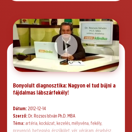
Bonyolult diagnosztika: Nagyon el tud bújni a
fájdalmas lábszárfekély!
Dátum:
2012-12-14
Szerző:
Dr. Rozsos István Ph.D. MBA
Téma:
artéria, kockázat, kezelés, mélyvéna, fekély,
prevenció, betegség, érszűkület, vér, véráram, érsebész,