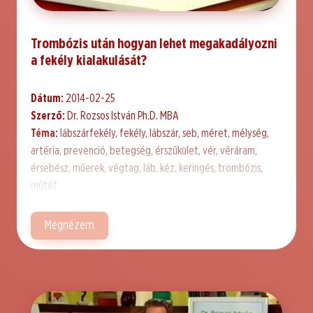
Trombózis után hogyan lehet megakadályozni
a fekély kialakulását?
Dátum:
2014-02-25
Szerző:
Dr. Rozsos István Ph.D. MBA
Téma:
lábszárfekély, fekély, lábszár, seb, méret, mélység,
artéria, prevenció, betegség, érszűkület, vér, véráram,
érsebész, műerek, végtag, láb, kéz, keringés, trombózis,
műtét
Megnézem