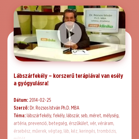
Lábszárfekély – korszerű terápiával van esély
a gyógyulásra!
Dátum:
2014-02-25
Szerző:
Dr. Rozsos István Ph.D. MBA
Téma:
lábszárfekély, fekély, lábszár, seb, méret, mélység,
artéria, prevenció, betegség, érszűkület, vér, véráram,
érsebész, műerek, végtag, láb, kéz, keringés, trombózis,