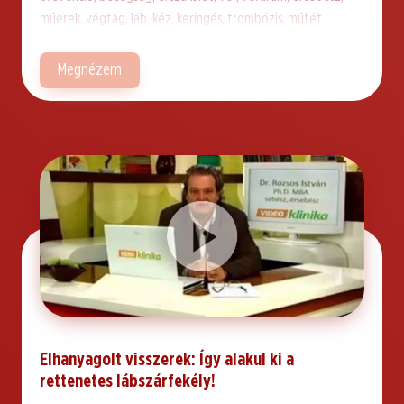
műerek, végtag, láb, kéz, keringés, trombózis, műtét
Megnézem
Elhanyagolt visszerek: Így alakul ki a
rettenetes lábszárfekély!