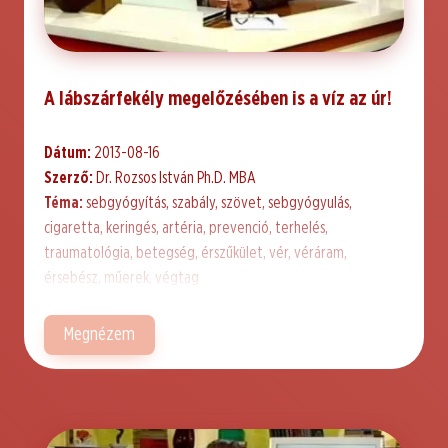
A lábszárfekély megelőzésében is a víz az úr!
Dátum:
2013-08-16
Szerző:
Dr. Rozsos István Ph.D. MBA
Téma:
sebgyógyítás, szabály, szövet, sebgyógyulás,
cigaretta, keringés, artéria, prevenció, terhelés,
traumatológia, betegség, érszűkület, vér, véráram,
érsebész, műerek, végtag
Megnézem