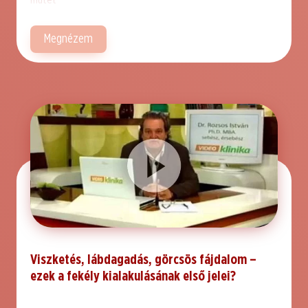
műtét
Megnézem
Viszketés, lábdagadás, görcsös fájdalom –
ezek a fekély kialakulásának első jelei?