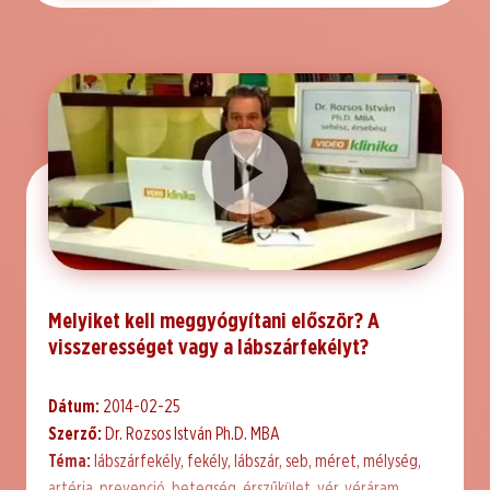
Melyiket kell meggyógyítani először? A
visszerességet vagy a lábszárfekélyt?
Dátum:
2014-02-25
Szerző:
Dr. Rozsos István Ph.D. MBA
Téma:
lábszárfekély, fekély, lábszár, seb, méret, mélység,
artéria, prevenció, betegség, érszűkület, vér, véráram,