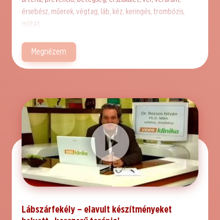
érsebész, műerek, végtag, láb, kéz, keringés, trombózis,
műtét
Megnézem
Lábszárfekély – elavult készítményeket