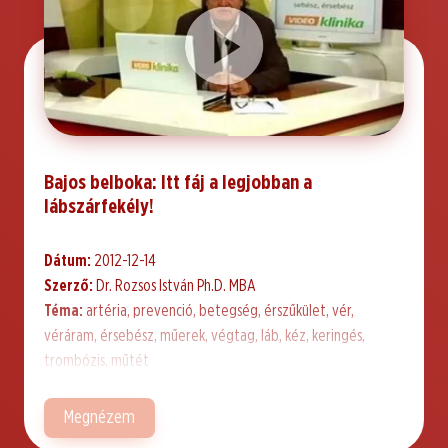
Bajos belboka: Itt fáj a legjobban a
lábszárfekély!
Dátum:
2012-12-14
Szerző:
Dr. Rozsos István Ph.D. MBA
Téma:
artéria, prevenció, betegség, érszűkület, vér,
véráram, érsebész, műerek, végtag, láb, kéz, keringés,
trombózis, műtét
Megnézem