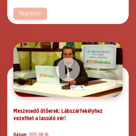
Megnézem
Meszesedő ütőerek: Lábszárfekélyhez
vezethet a lassuló vér!
Dátum:
2013-08-16