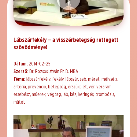
Lábszárfekély – a visszérbetegség rettegett
szövődménye!
Dátum:
2014-02-25
Szerző:
Dr. Rozsos István Ph.D. MBA
Téma:
lábszárfekély, fekély, lábszár, seb, méret, mélység,
artéria, prevenció, betegség, érszűkület, vér, véráram,
érsebész, műerek, végtag, láb, kéz, keringés, trombózis,
műtét