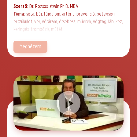
Szerző:
Dr. Rozsos István Ph.D. MBA
Téma:
séta, báj, fájdalom, artéria, prevenció, betegség,
érszűkület, vér, véráram, érsebész, műerek, végtag, láb, kéz,
keringés, trombózis, műtét
Megnézem