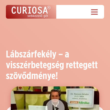
Lábszárfekély – a
visszérbetegség rettegett
szövődménye!