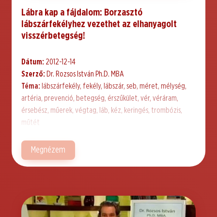
Lábra kap a fájdalom: Borzasztó
lábszárfekélyhez vezethet az elhanyagolt
visszérbetegség!
Dátum:
2012-12-14
Szerző:
Dr. Rozsos István Ph.D. MBA
Téma:
lábszárfekély, fekély, lábszár, seb, méret, mélység,
artéria, prevenció, betegség, érszűkület, vér, véráram,
érsebész, műerek, végtag, láb, kéz, keringés, trombózis,
műtét
Megnézem