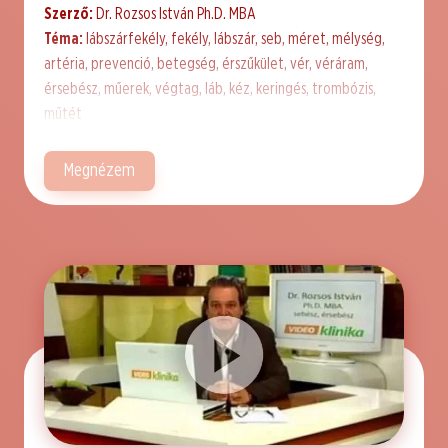
Szerző:
Dr. Rozsos István Ph.D. MBA
Téma:
lábszárfekély, fekély, lábszár, seb, méret, mélység,
artéria, prevenció, betegség, érszűkület, vér, véráram,
érsebész, műerek, végtag, láb, kéz, keringés, trombózis,
műtét
Megnézem