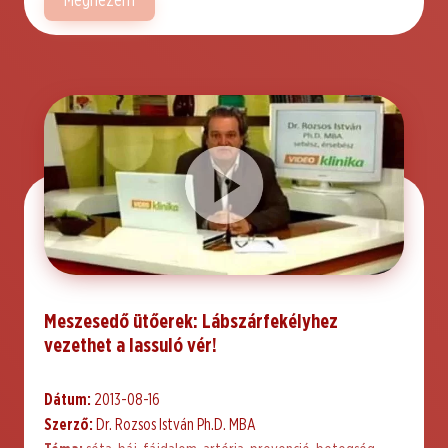
Megnézem
Meszesedő ütőerek: Lábszárfekélyhez
vezethet a lassuló vér!
Dátum:
2013-08-16
Szerző:
Dr. Rozsos István Ph.D. MBA