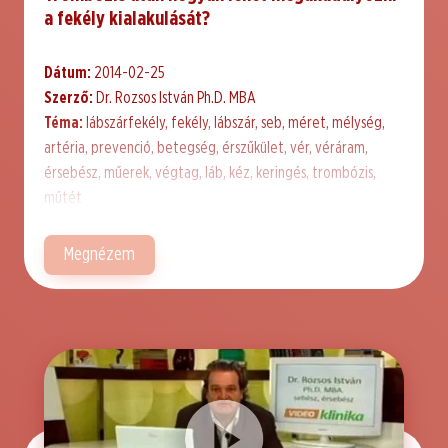
a fekély kialakulását?
Dátum:
2014-02-25
Szerző:
Dr. Rozsos István Ph.D. MBA
Téma:
lábszárfekély, fekély, lábszár, seb, méret, mélység,
artéria, prevenció, betegség, érszűkület, vér, véráram,
érsebész, műerek, végtag, láb, kéz, keringés, trombózis,
műtét
Megnézem