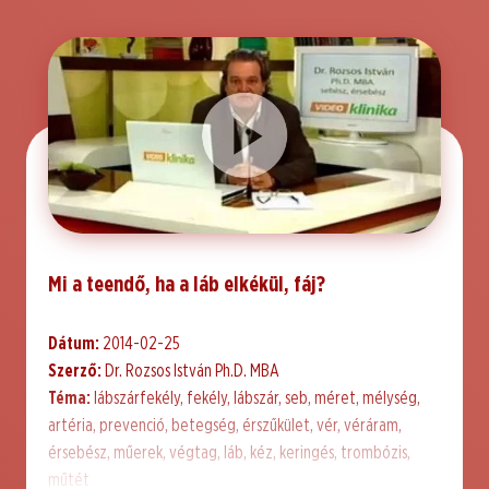
Mi a teendő, ha a láb elkékül, fáj?
Dátum:
2014-02-25
Szerző:
Dr. Rozsos István Ph.D. MBA
Téma:
lábszárfekély, fekély, lábszár, seb, méret, mélység,
artéria, prevenció, betegség, érszűkület, vér, véráram,
érsebész, műerek, végtag, láb, kéz, keringés, trombózis,
műtét