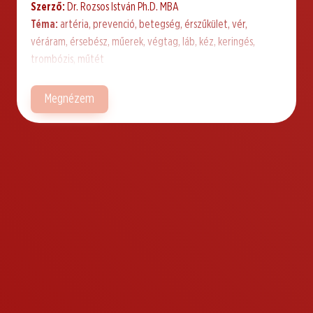
Szerző:
Dr. Rozsos István Ph.D. MBA
Téma:
artéria, prevenció, betegség, érszűkület, vér,
véráram, érsebész, műerek, végtag, láb, kéz, keringés,
trombózis, műtét
Megnézem