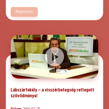
Megnézem
Lábszárfekély – a visszérbetegség rettegett
szövődménye!