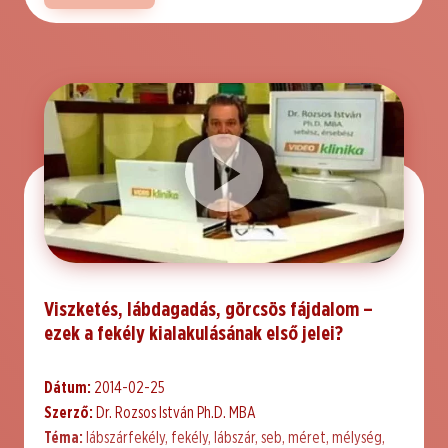
Viszketés, lábdagadás, görcsös fájdalom –
ezek a fekély kialakulásának első jelei?
Dátum:
2014-02-25
Szerző:
Dr. Rozsos István Ph.D. MBA
Téma:
lábszárfekély, fekély, lábszár, seb, méret, mélység,