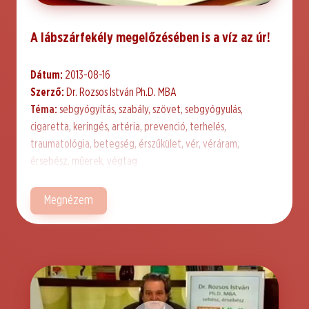
A lábszárfekély megelőzésében is a víz az úr!
Dátum:
2013-08-16
Szerző:
Dr. Rozsos István Ph.D. MBA
Téma:
sebgyógyítás, szabály, szövet, sebgyógyulás,
cigaretta, keringés, artéria, prevenció, terhelés,
traumatológia, betegség, érszűkület, vér, véráram,
érsebész, műerek, végtag
Megnézem