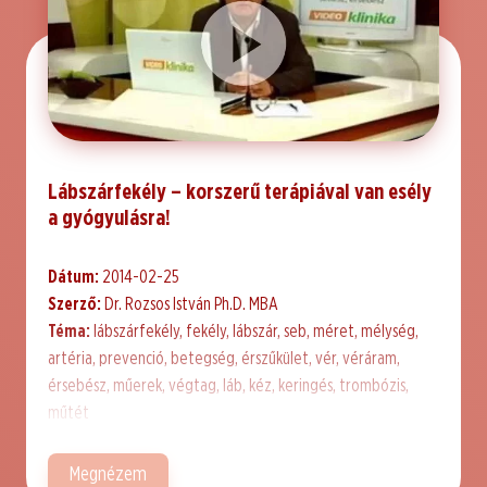
Lábszárfekély – korszerű terápiával van esély
a gyógyulásra!
Dátum:
2014-02-25
Szerző:
Dr. Rozsos István Ph.D. MBA
Téma:
lábszárfekély, fekély, lábszár, seb, méret, mélység,
artéria, prevenció, betegség, érszűkület, vér, véráram,
érsebész, műerek, végtag, láb, kéz, keringés, trombózis,
műtét
Megnézem