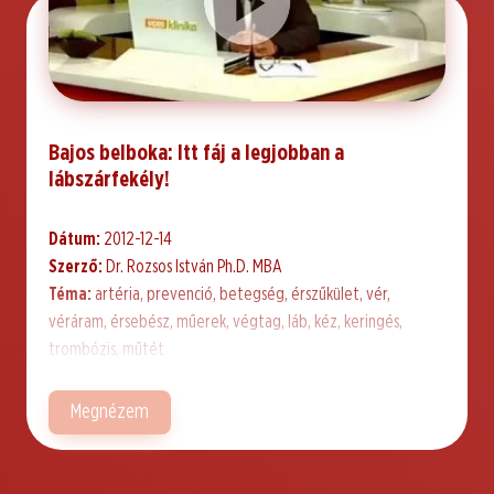
Bajos belboka: Itt fáj a legjobban a
lábszárfekély!
Dátum:
2012-12-14
Szerző:
Dr. Rozsos István Ph.D. MBA
Téma:
artéria, prevenció, betegség, érszűkület, vér,
véráram, érsebész, műerek, végtag, láb, kéz, keringés,
trombózis, műtét
Megnézem