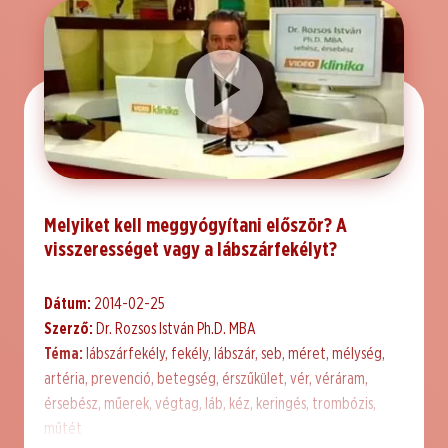
Melyiket kell meggyógyítani először? A
visszerességet vagy a lábszárfekélyt?
Dátum:
2014-02-25
Szerző:
Dr. Rozsos István Ph.D. MBA
Téma:
lábszárfekély, fekély, lábszár, seb, méret, mélység,
artéria, prevenció, betegség, érszűkület, vér, véráram,
érsebész, műerek, végtag, láb, kéz, keringés, trombózis,
műtét