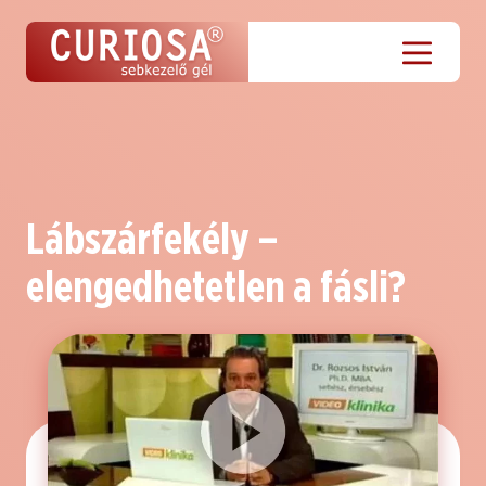
Lábszárfekély –
elengedhetetlen a fásli?