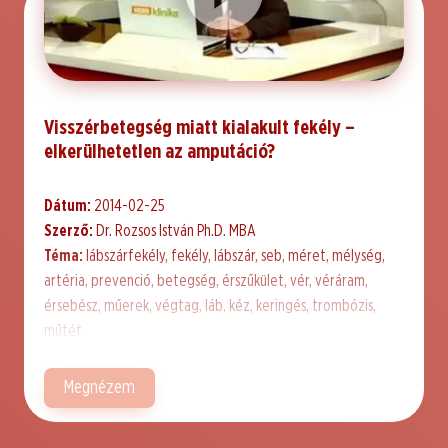
Visszérbetegség miatt kialakult fekély –
elkerülhetetlen az amputáció?
Dátum:
2014-02-25
Szerző:
Dr. Rozsos István Ph.D. MBA
Téma:
lábszárfekély, fekély, lábszár, seb, méret, mélység,
artéria, prevenció, betegség, érszűkület, vér, véráram,
érsebész, műerek, végtag, láb, kéz, keringés, trombózis,
műtét
Megnézem