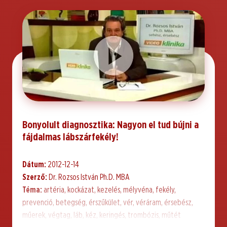
Bonyolult diagnosztika: Nagyon el tud bújni a
fájdalmas lábszárfekély!
Dátum:
2012-12-14
Szerző:
Dr. Rozsos István Ph.D. MBA
Téma:
artéria, kockázat, kezelés, mélyvéna, fekély,
prevenció, betegség, érszűkület, vér, véráram, érsebész,
műerek, végtag, láb, kéz, keringés, trombózis, műtét