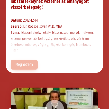
lábszárfekélyhez vezethet az elhanyagolt
visszérbetegség!
Dátum:
2012-12-14
Szerző:
Dr. Rozsos István Ph.D. MBA
Téma:
lábszárfekély, fekély, lábszár, seb, méret, mélység,
artéria, prevenció, betegség, érszűkület, vér, véráram,
érsebész, műerek, végtag, láb, kéz, keringés, trombózis,
műtét
Megnézem