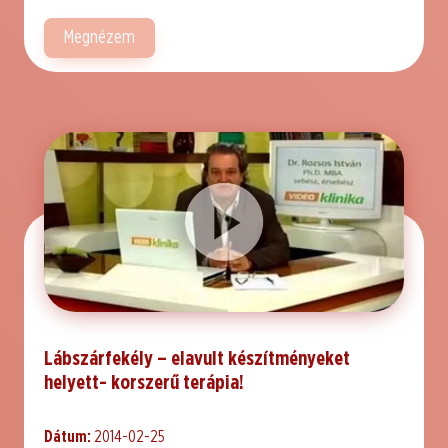
Megnézem
Lábszárfekély – elavult készítményeket
helyett- korszerű terápia!
Dátum:
2014-02-25