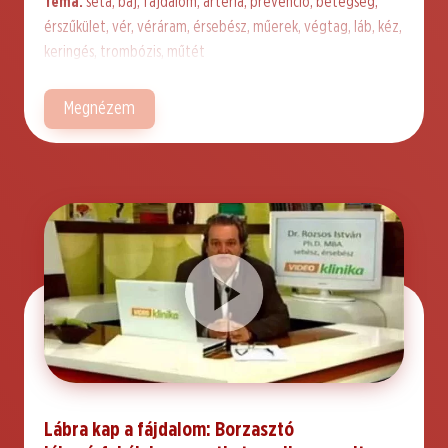
Téma:
séta, báj, fájdalom, artéria, prevenció, betegség,
érszűkület, vér, véráram, érsebész, műerek, végtag, láb, kéz,
keringés, trombózis, műtét
Megnézem
Lábra kap a fájdalom: Borzasztó