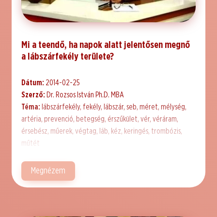
Mi a teendő, ha napok alatt jelentősen megnő
a lábszárfekély területe?
Dátum:
2014-02-25
Szerző:
Dr. Rozsos István Ph.D. MBA
Téma:
lábszárfekély, fekély, lábszár, seb, méret, mélység,
artéria, prevenció, betegség, érszűkület, vér, véráram,
érsebész, műerek, végtag, láb, kéz, keringés, trombózis,
műtét
Megnézem