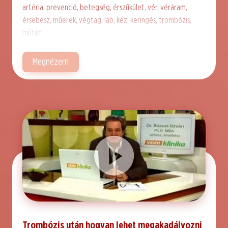
artéria, prevenció, betegség, érszűkület, vér, véráram,
érsebész, műerek, végtag, láb, kéz, keringés, trombózis,
műtét
Megnézem
Trombózis után hogyan lehet megakadályozni