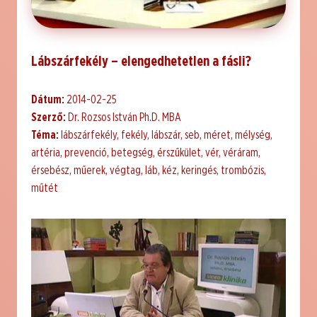
Lábszárfekély – elengedhetetlen a fásli?
Dátum:
2014-02-25
Szerző:
Dr. Rozsos István Ph.D. MBA
Téma:
lábszárfekély, fekély, lábszár, seb, méret, mélység,
artéria, prevenció, betegség, érszűkület, vér, véráram,
érsebész, műerek, végtag, láb, kéz, keringés, trombózis,
műtét