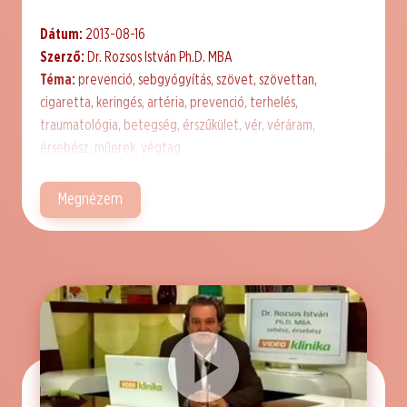
Dátum:
2013-08-16
Szerző:
Dr. Rozsos István Ph.D. MBA
Téma:
prevenció, sebgyógyítás, szövet, szövettan,
cigaretta, keringés, artéria, prevenció, terhelés,
traumatológia, betegség, érszűkület, vér, véráram,
érsebész, műerek, végtag
Megnézem