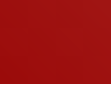
A KOCKÁZATOKRÓL OLVASSA EL A HASZNÁLATI
ÚTMUTATÓT, VAGY KÉRDEZZE MEG KEZELŐORVOSÁT!