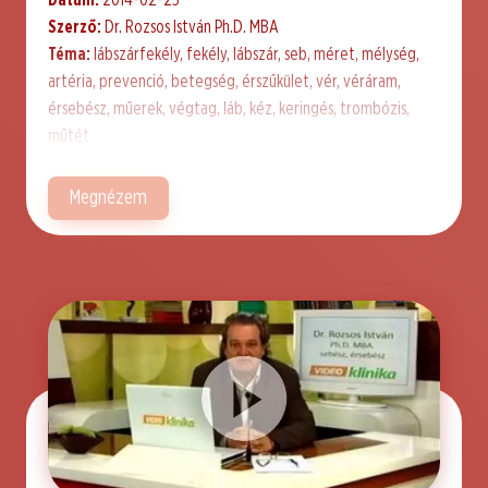
Dátum:
2014-02-25
Szerző:
Dr. Rozsos István Ph.D. MBA
Téma:
lábszárfekély, fekély, lábszár, seb, méret, mélység,
artéria, prevenció, betegség, érszűkület, vér, véráram,
érsebész, műerek, végtag, láb, kéz, keringés, trombózis,
műtét
Megnézem