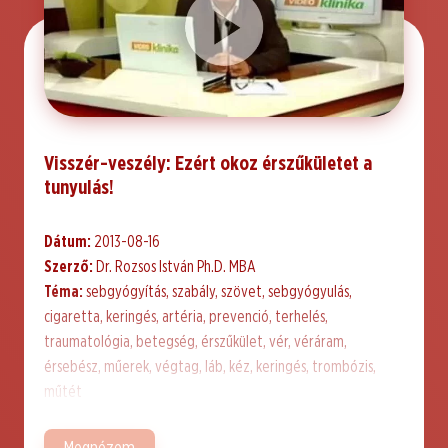
Visszér-veszély: Ezért okoz érszűkületet a
tunyulás!
Dátum:
2013-08-16
Szerző:
Dr. Rozsos István Ph.D. MBA
Téma:
sebgyógyítás, szabály, szövet, sebgyógyulás,
cigaretta, keringés, artéria, prevenció, terhelés,
traumatológia, betegség, érszűkület, vér, véráram,
érsebész, műerek, végtag, láb, kéz, keringés, trombózis,
műtét