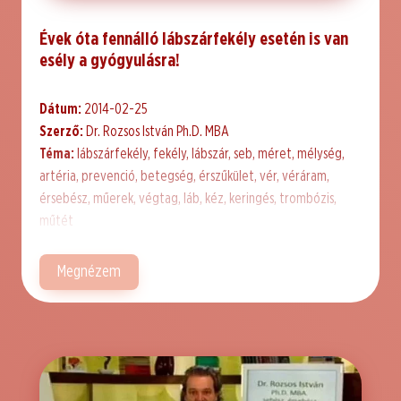
Évek óta fennálló lábszárfekély esetén is van
esély a gyógyulásra!
Dátum:
2014-02-25
Szerző:
Dr. Rozsos István Ph.D. MBA
Téma:
lábszárfekély, fekély, lábszár, seb, méret, mélység,
artéria, prevenció, betegség, érszűkület, vér, véráram,
érsebész, műerek, végtag, láb, kéz, keringés, trombózis,
műtét
Megnézem